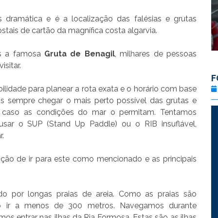
 dramática e é a localização das falésias e grutas
tais de cartão da magnífica costa algarvia.
os a famosa
Gruta de Benagil
, milhares de pessoas
sitar.
F
ilidade para planear a rota exata e o horário com base
 sempre chegar o mais perto possível das grutas e
, caso as condições do mar o permitam. Tentamos
usar o SUP (Stand Up Paddle) ou o RIB insuflável,
.
pção de ir para este como mencionado e as principais
ado por longas praias de areia. Como as praias são
ido ir a menos de 300 metros. Navegamos durante
s entrar nas ilhas da Ria Formosa. Estas são as ilhas