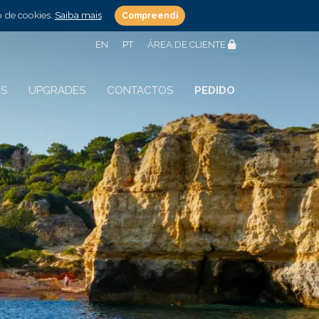
o de cookies.
Saiba mais
Compreendi
EN
PT
ÁREA DE CLIENTE
S
UPGRADES
CONTACTOS
PEDIDO