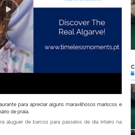
C
aurante para apreciar alguns maravilhosos mariscos e
rio de praia.
a aluguer de barcos para passeios de dia inteiro na