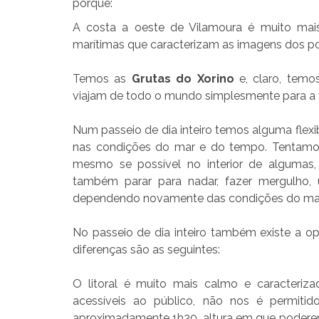
porquê:
A costa a oeste de Vilamoura é muito mais
marítimas que caracterizam as imagens dos pos
Temos as
Grutas do Xorino
e, claro, tem
viajam de todo o mundo simplesmente para a vi
Num passeio de dia inteiro temos alguma flexib
nas condições do mar e do tempo. Tentamos
mesmo se possível no interior de algumas
também parar para nadar, fazer mergulho, 
dependendo novamente das condições do mar
No passeio de dia inteiro também existe a o
diferenças são as seguintes:
O litoral é muito mais calmo e caracteriz
acessíveis ao público, não nos é permit
aproximadamente 1h30, altura em que poderemo