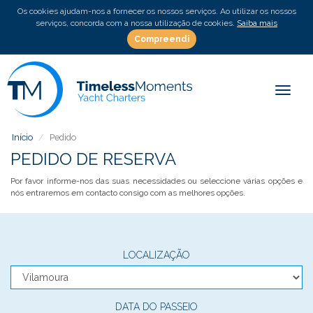
Os cookies ajudam-nos a fornecer os nossos serviços. Ao utilizar os nossos
serviços, concorda com a nossa utilização de cookies.
Saiba mais
Compreendi
Toggle
Início
Pedido
PEDIDO DE RESERVA
Por favor informe-nos das suas necessidades ou seleccione várias opções e
nós entraremos em contacto consigo com as melhores opções.
LOCALIZAÇÃO
DATA DO PASSEIO