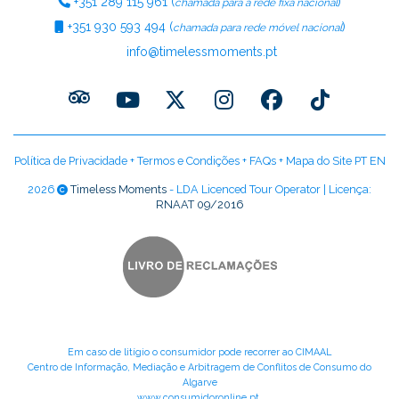
+351
289 115 961
(
)
chamada para a rede fixa nacional
+351
930 593 494
(
)
chamada para rede móvel nacional
info@timelessmoments.pt
Política de Privacidade
+
Termos e Condições
+
FAQs
+
Mapa do Site PT
EN
2026
Timeless Moments
- LDA Licenced Tour Operator | Licença:
RNAAT 09/2016
Em caso de litígio o consumidor pode recorrer ao CIMAAL
Centro de Informação, Mediação e Arbitragem de Conflitos de Consumo do
Algarve
www.consumidoronline.pt
.