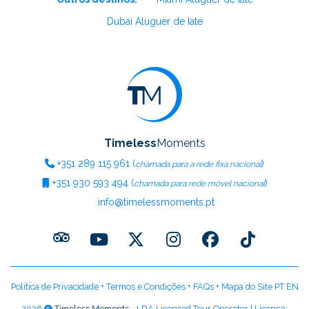
Dubai Aluguer de Iate
Timeless
Moments
+351
289 115 961
(
)
chamada para a rede fixa nacional
+351
930 593 494
(
)
chamada para rede móvel nacional
info@timelessmoments.pt
Política de Privacidade
+
Termos e Condições
+
FAQs
+
Mapa do Site PT
EN
2026
Timeless Moments
- LDA Licenced Tour Operator | Licença: