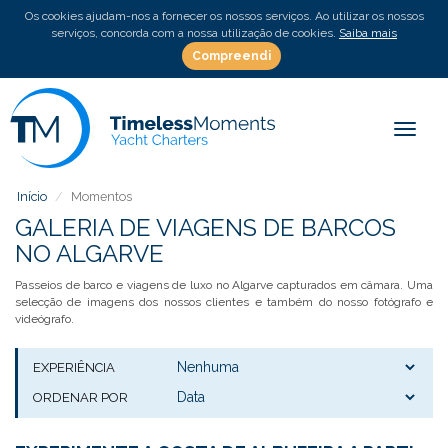
Os cookies ajudam-nos a fornecer os nossos serviços. Ao utilizar os nossos
serviços, concorda com a nossa utilização de cookies.
Saiba mais
Compreendi
Toggle
Início
Momentos
GALERIA DE VIAGENS DE BARCOS
NO ALGARVE
Passeios de barco e viagens de luxo no Algarve capturados em câmara. Uma
selecção de imagens dos nossos clientes e também do nosso fotógrafo e
videógrafo.
EXPERIÊNCIA
ORDENAR POR