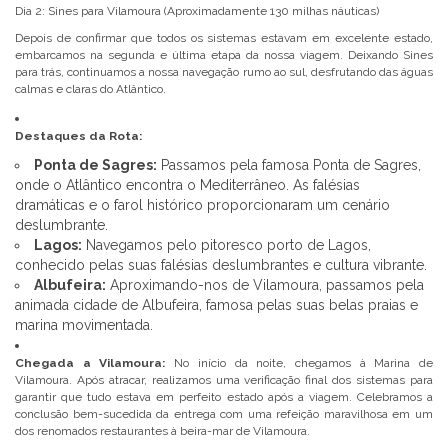
Dia 2: Sines para Vilamoura (Aproximadamente 130 milhas náuticas)
Depois de confirmar que todos os sistemas estavam em excelente estado,
embarcamos na segunda e última etapa da nossa viagem. Deixando Sines
para trás, continuamos a nossa navegação rumo ao sul, desfrutando das águas
calmas e claras do Atlântico.
Destaques da Rota:
Ponta de Sagres:
Passamos pela famosa Ponta de Sagres,
onde o Atlântico encontra o Mediterrâneo. As falésias
dramáticas e o farol histórico proporcionaram um cenário
deslumbrante.
Lagos:
Navegamos pelo pitoresco porto de Lagos,
conhecido pelas suas falésias deslumbrantes e cultura vibrante.
Albufeira:
Aproximando-nos de Vilamoura, passamos pela
animada cidade de Albufeira, famosa pelas suas belas praias e
marina movimentada.
Chegada a Vilamoura:
No início da noite, chegamos à Marina de
Vilamoura. Após atracar, realizamos uma verificação final dos sistemas para
garantir que tudo estava em perfeito estado após a viagem. Celebramos a
conclusão bem-sucedida da entrega com uma refeição maravilhosa em um
dos renomados restaurantes à beira-mar de Vilamoura.