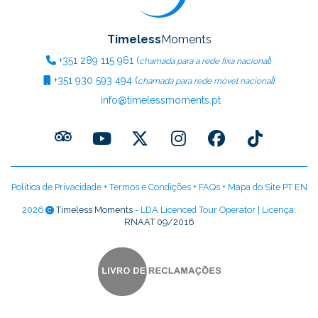
Timeless
Moments
+351
289 115 961
(
)
chamada para a rede fixa nacional
+351
930 593 494
(
)
chamada para rede móvel nacional
info@timelessmoments.pt
Política de Privacidade
+
Termos e Condições
+
FAQs
+
Mapa do Site PT
EN
2026
Timeless Moments
- LDA Licenced Tour Operator | Licença:
RNAAT 09/2016