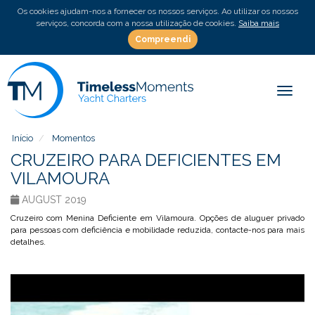
Os cookies ajudam-nos a fornecer os nossos serviços. Ao utilizar os nossos
serviços, concorda com a nossa utilização de cookies.
Saiba mais
Compreendi
Toggle
Início
Momentos
CRUZEIRO PARA DEFICIENTES EM
VILAMOURA
AUGUST 2019
Cruzeiro com Menina Deficiente em Vilamoura. Opções de aluguer privado
para pessoas com deficiência e mobilidade reduzida, contacte-nos para mais
detalhes.