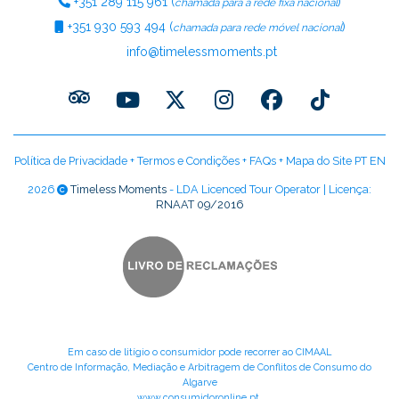
+351
289 115 961
(
)
chamada para a rede fixa nacional
+351
930 593 494
(
)
chamada para rede móvel nacional
info@timelessmoments.pt
Política de Privacidade
+
Termos e Condições
+
FAQs
+
Mapa do Site PT
EN
2026
Timeless Moments
- LDA Licenced Tour Operator | Licença:
RNAAT 09/2016
Em caso de litígio o consumidor pode recorrer ao CIMAAL
Centro de Informação, Mediação e Arbitragem de Conflitos de Consumo do
Algarve
www.consumidoronline.pt
.