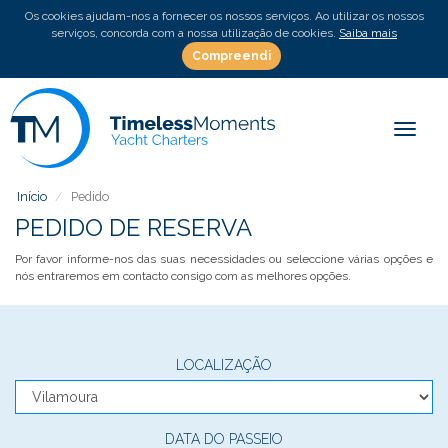
Os cookies ajudam-nos a fornecer os nossos serviços. Ao utilizar os nossos
serviços, concorda com a nossa utilização de cookies.
Saiba mais
Compreendi
Toggle
Início
Pedido
PEDIDO DE RESERVA
Por favor informe-nos das suas necessidades ou seleccione várias opções e
nós entraremos em contacto consigo com as melhores opções.
LOCALIZAÇÃO
DATA DO PASSEIO