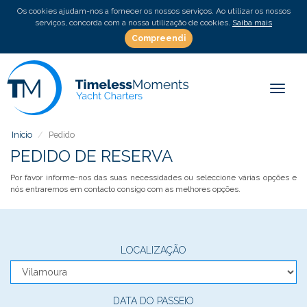
Os cookies ajudam-nos a fornecer os nossos serviços. Ao utilizar os nossos
serviços, concorda com a nossa utilização de cookies.
Saiba mais
Compreendi
Toggle
Início
Pedido
PEDIDO DE RESERVA
Por favor informe-nos das suas necessidades ou seleccione várias opções e
nós entraremos em contacto consigo com as melhores opções.
LOCALIZAÇÃO
DATA DO PASSEIO