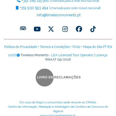
+351
289 115 961
(
)
chamada para a rede fixa nacional
+351
930 593 494
(
)
chamada para rede móvel nacional
info@timelessmoments.pt
Política de Privacidade
+
Termos e Condições
+
FAQs
+
Mapa do Site PT
EN
2026
Timeless Moments
- LDA Licenced Tour Operator | Licença:
RNAAT 09/2016
Em caso de litígio o consumidor pode recorrer ao CIMAAL
Centro de Informação, Mediação e Arbitragem de Conflitos de Consumo do
Algarve
www.consumidoronline.pt
.