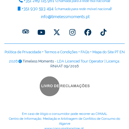
+351
289 115 961
(
)
chamada para a rede fixa nacional
+351
930 593 494
(
)
chamada para rede móvel nacional
info@timelessmoments.pt
Política de Privacidade
+
Termos e Condições
+
FAQs
+
Mapa do Site PT
EN
2026
Timeless Moments
- LDA Licenced Tour Operator | Licença:
RNAAT 09/2016
Em caso de litígio o consumidor pode recorrer ao CIMAAL
Centro de Informação, Mediação e Arbitragem de Conflitos de Consumo do
Algarve
www.consumidoronline.pt
.