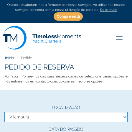
Os cookies ajudam-nos a fornecer os nossos serviços. Ao utilizar os nossos
serviços, concorda com a nossa utilização de cookies.
Saiba mais
Compreendi
Toggle
Início
Pedido
PEDIDO DE RESERVA
Por favor informe-nos das suas necessidades ou seleccione várias opções e
nós entraremos em contacto consigo com as melhores opções.
LOCALIZAÇÃO
DATA DO PASSEIO