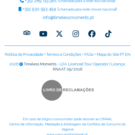
+351
289 115 961
(
)
chamada para a rede fixa nacional
+351
930 593 494
(
)
chamada para rede móvel nacional
info@timelessmoments.pt
Política de Privacidade
+
Termos e Condições
+
FAQs
+
Mapa do Site PT
EN
2026
Timeless Moments
- LDA Licenced Tour Operator | Licença:
RNAAT 09/2016
Em caso de litígio o consumidor pode recorrer ao CIMAAL
Centro de Informação, Mediação e Arbitragem de Conflitos de Consumo do
Algarve
www.consumidoronline.pt
.