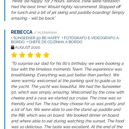
“Hired ‘be happy’ for 7 hours, service, crew were fantastic!
Had the best time! Would highly recommend. Stopped off
for lunch and a bit of jet skiing and paddle boarding! Simply
amazing - will be back”
REBECCA
// ALEMANHA
+
SUNSEEKER 50 BE HAPPY
+
FOTÓGRAFO E VIDEÓGRAFO A
BORDO
+
CHEFE DE COZINHA A BORDO
AUGUST 2020
“To surprise our dad for his 60‘s birthday we were booking a
tour with the timeless moments Team. The experience was
breathtaking. Everything was just better than perfect. We
were warmly welcomed at the parking spot to guide us to
the yacht. The yacht was beautiful. We had the Sunseeker
50, which was simply amazing. Welcomed by the crew with
cheese and a cava we started our cruise. The crew was so
friendly and fun. The tour they choose for us was pretty and
a lot of fun. We were able to use the stand up paddle and
the RIB, which was on board. We booked dinner on board
and where able to eat during watching the sunset. The food
was so delicious. The taste was excellent. At the end of the