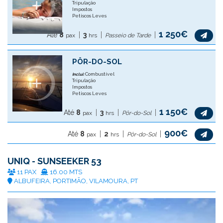
Tripulação
Impostos
Petiscos Leves
1 250€
Até
8
3
pax
hrs
Passeio de Tarde
PÔR-DO-SOL
Combustível
Inclui:
Tripulação
Impostos
Petiscos Leves
1 150€
Até
8
3
pax
hrs
Pôr-do-Sol
900€
Até
8
2
pax
hrs
Pôr-do-Sol
UNIQ - SUNSEEKER 53
11 PAX
16.00 MTS
ALBUFEIRA, PORTIMÃO, VILAMOURA, PT