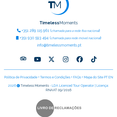
Timeless
Moments
+351
289 115 961
(
)
chamada para a rede fixa nacional
+351
930 593 494
(
)
chamada para rede móvel nacional
info@timelessmoments.pt
Política de Privacidade
+
Termos e Condições
+
FAQs
+
Mapa do Site PT
EN
2026
Timeless Moments
- LDA Licenced Tour Operator | Licença:
RNAAT 09/2016