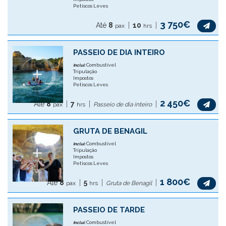
Petiscos Leves
3 750€
Até
8
10
pax
hrs
PASSEIO DE DIA INTEIRO
Combustível
Inclui:
Tripulação
Impostos
Petiscos Leves
2 450€
Até
8
7
pax
hrs
Passeio de dia inteiro
GRUTA DE BENAGIL
Combustível
Inclui:
Tripulação
Impostos
Petiscos Leves
1 800€
Até
8
5
pax
hrs
Gruta de Benagil
PASSEIO DE TARDE
Combustível
Inclui: