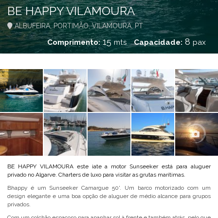
BE HAPPY VILAMOURA
ALBUFEIRA, PORTIMÃO, VILAMOURA, PT
15
8
Comprimento:
mts
Capacidade:
pax
BE HAPPY VILAMOURA este iate a motor Sunseeker está para aluguer
privado no Algarve. Charters de luxo para visitar as grutas marítimas.
Bhappy é um Sunseeker Camargue 50'. Um barco motorizado com um
design elegante e uma boa opção de aluguer de médio alcance para grupos
privados.
Com um colchão espaçoso para apanhar sol à frente e também atrás, pelo que