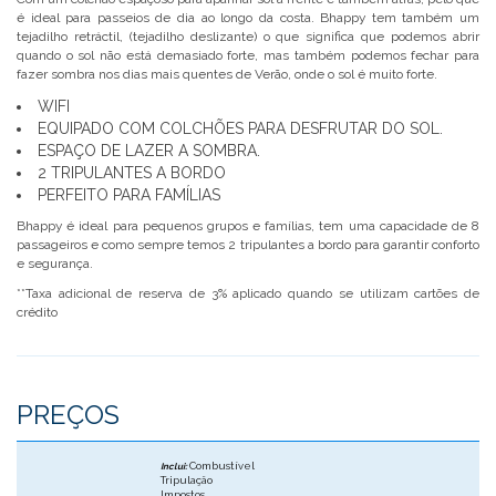
é ideal para passeios de dia ao longo da costa. Bhappy tem também um
tejadilho retráctil, (tejadilho deslizante) o que significa que podemos abrir
quando o sol não está demasiado forte, mas também podemos fechar para
fazer sombra nos dias mais quentes de Verão, onde o sol é muito forte.
WIFI
EQUIPADO COM COLCHÕES PARA DESFRUTAR DO SOL.
ESPAÇO DE LAZER A SOMBRA.
2 TRIPULANTES A BORDO
PERFEITO PARA FAMÍLIAS
Bhappy é ideal para pequenos grupos e famílias, tem uma capacidade de 8
passageiros e como sempre temos 2 tripulantes a bordo para garantir conforto
e segurança.
**Taxa adicional de reserva de 3% aplicado quando se utilizam cartões de
crédito
PREÇOS
Combustível
Inclui:
Tripulação
Impostos