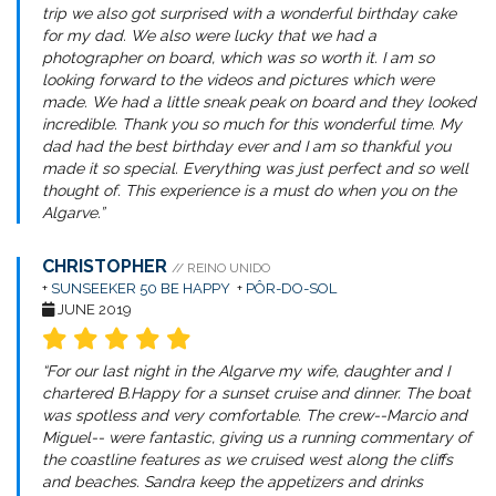
trip we also got surprised with a wonderful birthday cake
for my dad. We also were lucky that we had a
photographer on board, which was so worth it. I am so
looking forward to the videos and pictures which were
made. We had a little sneak peak on board and they looked
incredible. Thank you so much for this wonderful time. My
dad had the best birthday ever and I am so thankful you
made it so special. Everything was just perfect and so well
thought of. This experience is a must do when you on the
Algarve.”
CHRISTOPHER
// REINO UNIDO
+
SUNSEEKER 50 BE HAPPY
+
PÔR-DO-SOL
JUNE 2019
“For our last night in the Algarve my wife, daughter and I
chartered B.Happy for a sunset cruise and dinner. The boat
was spotless and very comfortable. The crew--Marcio and
Miguel-- were fantastic, giving us a running commentary of
the coastline features as we cruised west along the cliffs
and beaches. Sandra keep the appetizers and drinks