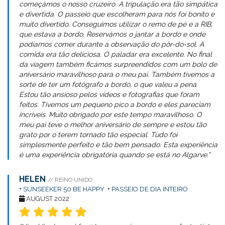
começámos o nosso cruzeiro. A tripulação era tão simpática
e divertida. O passeio que escolheram para nós foi bonito e
muito divertido. Conseguimos utilizar o remo de pé e a RIB,
que estava a bordo. Reservámos o jantar a bordo e onde
podíamos comer durante a observação do pôr-do-sol. A
comida era tão deliciosa. O paladar era excelente. No final
da viagem também ficámos surpreendidos com um bolo de
aniversário maravilhoso para o meu pai. Também tivemos a
sorte de ter um fotógrafo a bordo, o que valeu a pena.
Estou tão ansioso pelos vídeos e fotografias que foram
feitos. Tivemos um pequeno pico a bordo e eles pareciam
incríveis. Muito obrigado por este tempo maravilhoso. O
meu pai teve o melhor aniversário de sempre e estou tão
grato por o terem tornado tão especial. Tudo foi
simplesmente perfeito e tão bem pensado. Esta experiência
é uma experiência obrigatória quando se está no Algarve.”
HELEN
// REINO UNIDO
+
SUNSEEKER 50 BE HAPPY
+
PASSEIO DE DIA INTEIRO
AUGUST 2022