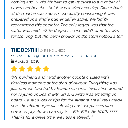
coming and JT did his best to get us close to a number of
caves and beaches but it was a windy evening. Dinner back
at the marina was superb, especially considering it was
prepared on a single burner galley stove. We highly
recommend this operator. The only regret was that the
water was cold--17/61 degrees so we didn't want to swim
for too long, but the warm shower on the stern helped a lot”
THE BEST!!!!
// REINO UNIDO
+
SUNSEEKER 50 BE HAPPY
+
PASSEIO DE TARDE
AUGUST 2018
“My boyfriend and I and another couple cruised with
timeless moments at the start of August. Everything was
just perfect. Greeted by Sandra who was lovely (we wanted
her to jump on board with us) and Pinto was amazing on
board. Gave us lots of tips for the Algarve. He always made
sure the champagne was flowing and our glasses were
never empty. All we can say is ... WE WILL BE BACK ????
Thanks for a great time, we miss it already.”