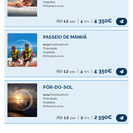
Impostos
Petiscos Leves
4 350€
Até
12
4
pax
hrs
PASSEIO DE MANHÃ
Combustível
Inclui:
Tripulação
Impostos
Petiscos Leves
4 350€
Até
12
4
pax
hrs
PÔR-DO-SOL
Combustível
Inclui:
Tripulação
Impostos
Petiscos Leves
2 590€
Até
12
2
pax
hrs