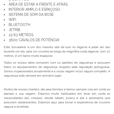
ÁREA DE ESTAR A FRENTE E ATRÁS.
INTERIOR AMPLO E ESPAÇOSO.
SISTEMA DE SOM DA BOSE.
WIFI.
BLUETOOTH.
JETRIB.
22.63 METROS.
3600 CAVALOS DE POTÊNCIA!
Este Sunseeker é um dos maiores iate de luxo no Algarve e pode ser seu
durante um dia, para um cruzeiro ao longo da magnifica costa algarvia. com 22
metros, é um barco muito espaçoso.
Todos os nossos iates comprem com os padrões de segurança e possuem
todos os equipamentos de segurança exigidos pela legislação portuguesa.
Somos inspecionados anualmente e a vossa viagem inclui seguro completo. A
segurança esta sempre em primeiro lugar.
Muitos de nossos charters são para famílias e temos sempre isso em conta ao
planear a sua viagem. Estamos muito habituados em levar em conta as
necessidades das crianças, desde bebés, jovens e até a adrenalina que
procuram adolescentes. Estamos aqui para tornar a experiência de cruzeiro
segura e divertida.