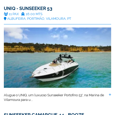
UNIQ - SUNSEEKER 53
11 PAX
16.00 MTS
ALBUFEIRA, PORTIMÃO, VILAMOURA, PT
Alugue o UNIQ, um luxuoso Sunseeker Portofino 53', na Marina de
Vilamoura para u...
SUNSEEKER CAMARGUE 44 - BOOZE