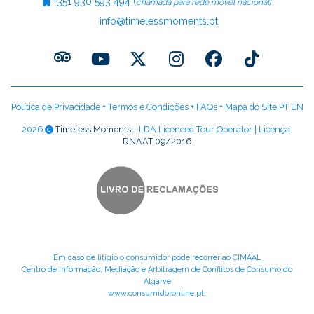
+351
930 593 494
(
)
chamada para rede móvel nacional
info@timelessmoments.pt
Política de Privacidade
+
Termos e Condições
+
FAQs
+
Mapa do Site PT
EN
2026
Timeless Moments
- LDA Licenced Tour Operator | Licença:
RNAAT 09/2016
Em caso de litígio o consumidor pode recorrer ao CIMAAL
Centro de Informação, Mediação e Arbitragem de Conflitos de Consumo do
Algarve
www.consumidoronline.pt
.