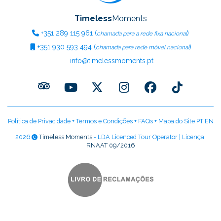
Timeless
Moments
+351
289 115 961
(
)
chamada para a rede fixa nacional
+351
930 593 494
(
)
chamada para rede móvel nacional
info@timelessmoments.pt
Política de Privacidade
+
Termos e Condições
+
FAQs
+
Mapa do Site PT
EN
2026
Timeless Moments
- LDA Licenced Tour Operator | Licença:
RNAAT 09/2016