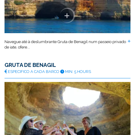
Navegue até à deslumbrante Gruta de Benagil num passeio privado
de iate, ofere...
GRUTA DE BENAGIL
ESPECIFICO A CADA BARCO
MIN: 5 HOURS