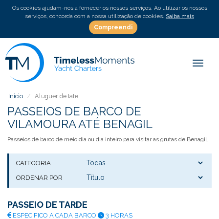
Os cookies ajudam-nos a fornecer os nossos serviços. Ao utilizar os nossos
serviços, concorda com a nossa utilização de cookies.
Saiba mais
Compreendi
Toggle
Início
Aluguer de Iate
PASSEIOS DE BARCO DE
VILAMOURA ATÉ BENAGIL
Passeios de barco de meio dia ou dia inteiro para visitar as grutas de Benagil.
CATEGORIA
ORDENAR POR
PASSEIO DE TARDE
ESPECIFICO A CADA BARCO
3 HORAS