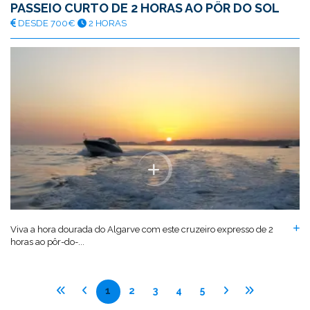
PASSEIO CURTO DE 2 HORAS AO PÔR DO SOL
DESDE 700€
2 HORAS
Viva a hora dourada do Algarve com este cruzeiro expresso de 2
horas ao pôr-do-...
1
2
3
4
5