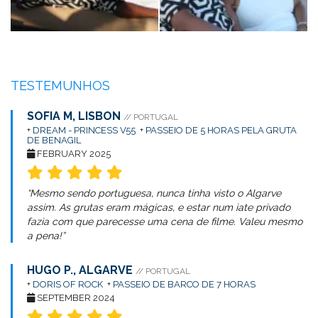
TESTEMUNHOS
SOFIA M, LISBON
// PORTUGAL
+
DREAM - PRINCESS V55
+
PASSEIO DE 5 HORAS PELA GRUTA
DE BENAGIL
FEBRUARY 2025
“Mesmo sendo portuguesa, nunca tinha visto o Algarve
assim. As grutas eram mágicas, e estar num iate privado
fazia com que parecesse uma cena de filme. Valeu mesmo
a pena!”
HUGO P., ALGARVE
// PORTUGAL
+
DORIS OF ROCK
+
PASSEIO DE BARCO DE 7 HORAS
SEPTEMBER 2024