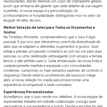
necessidades, desde oferecer um copo de champanhe gelado
assim que embarca até garantir que cada detalhe da sua viagem
é perfeito. A nossa equipa é a personificação do
profissionalismo e hospitalidade, distinguindo-nos no setor do
aluguer de iates de luxo.
Melhor Seleção de Iates para Todos os Orçamentos e
Gostos:
Na Timeless Moments, compreendemos que o luxo é algo
pessoal. É por isso que oferecemos uma frota diversificada de
iates que se adaptam a diferentes orçamentos e gostos. Quer
esteja a planear um passeio romântico ao pôr-do-sol para duas
pessoas ou uma celebração extravagante com amigos e família,
temos o iate perfeito para si. Cada embarcação da nossa frota é
cuidadosamente mantida e equipada com comodidades
modernas, cumprindo os mais elevados padrões de conforto e
segurança. Desde veleiros acolhedores até luxuosos mega-
iates, a nossa seleção foi criada para proporcionar uma
experiência incomparável a cada convidado.
Experiências Personalizadas:
Acreditamos que o luxo reside nos detalhes. A nossa equipa de
especialistas trabalha em estreita colaboração consigo para
personalizar a sua experiência a bordo. Desde a escolha do iate