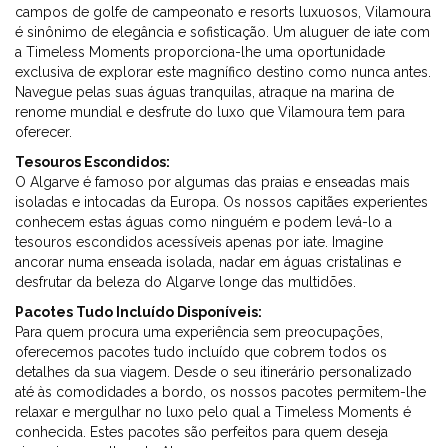
campos de golfe de campeonato e resorts luxuosos, Vilamoura
é sinônimo de elegância e sofisticação. Um aluguer de iate com
a Timeless Moments proporciona-lhe uma oportunidade
exclusiva de explorar este magnífico destino como nunca antes.
Navegue pelas suas águas tranquilas, atraque na marina de
renome mundial e desfrute do luxo que Vilamoura tem para
oferecer.
Tesouros Escondidos:
O Algarve é famoso por algumas das praias e enseadas mais
isoladas e intocadas da Europa. Os nossos capitães experientes
conhecem estas águas como ninguém e podem levá-lo a
tesouros escondidos acessíveis apenas por iate. Imagine
ancorar numa enseada isolada, nadar em águas cristalinas e
desfrutar da beleza do Algarve longe das multidões.
Pacotes Tudo Incluído Disponíveis:
Para quem procura uma experiência sem preocupações,
oferecemos pacotes tudo incluído que cobrem todos os
detalhes da sua viagem. Desde o seu itinerário personalizado
até às comodidades a bordo, os nossos pacotes permitem-lhe
relaxar e mergulhar no luxo pelo qual a Timeless Moments é
conhecida. Estes pacotes são perfeitos para quem deseja