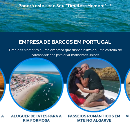
Poderá este ser o Seu "Timeless Moment"...?
EMPRESA DE BARCOS EM PORTUGAL
Timeless Moments é uma empresa que disponibiliza de uma carteira de
barcos variados para criar momentos únicos
 A
ALUGUER DE IATES PARA A
PASSEIOS ROMÂNTICOS EM
A
RIA FORMOSA
IATE NO ALGARVE