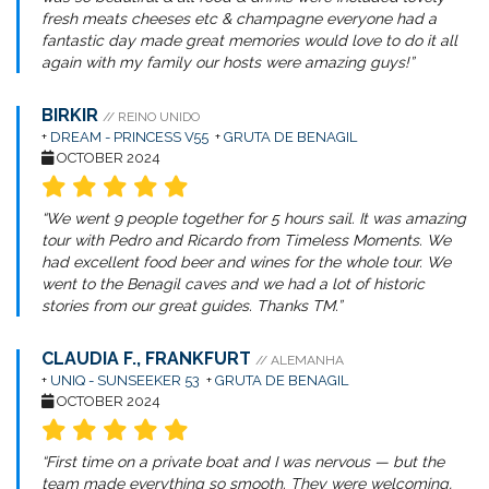
fresh meats cheeses etc & champagne everyone had a
fantastic day made great memories would love to do it all
again with my family our hosts were amazing guys!”
BIRKIR
// REINO UNIDO
+
DREAM - PRINCESS V55
+
GRUTA DE BENAGIL
OCTOBER 2024
“We went 9 people together for 5 hours sail. It was amazing
tour with Pedro and Ricardo from Timeless Moments. We
had excellent food beer and wines for the whole tour. We
went to the Benagil caves and we had a lot of historic
stories from our great guides. Thanks TM.”
CLAUDIA F., FRANKFURT
// ALEMANHA
+
UNIQ - SUNSEEKER 53
+
GRUTA DE BENAGIL
OCTOBER 2024
“First time on a private boat and I was nervous — but the
team made everything so smooth. They were welcoming,