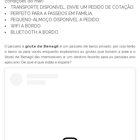
condições do mar)
TRANSPORTE DISPONÍVEL, ENVIE UM PEDIDO DE COTAÇÃO.
PERFEITO PARA A PASSEIOS EM FAMÍLIA.
PEQUENO-ALMOÇO DISPONÍVEL A PEDIDO.
WIFI A BORDO.
BLUETOOTH A BORDO.
O passeio á
gruta de Benagil
é um passeio de barco privado, por isso terão
o barco só para vocês enquanto exploramos as grutas que tornam a área e o
litoral de Benagil tão memoráveis e um destino favorito para as pessoas ano
após ano. De que é que estão à espera?