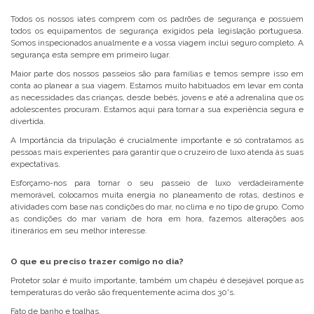
Todos os nossos iates comprem com os padrões de segurança e possuem
todos os equipamentos de segurança exigidos pela legislação portuguesa.
Somos inspecionados anualmente e a vossa viagem inclui seguro completo. A
segurança esta sempre em primeiro lugar.
Maior parte dos nossos passeios são para famílias e temos sempre isso em
conta ao planear a sua viagem. Estamos muito habituados em levar em conta
as necessidades das crianças, desde bebés, jovens e até a adrenalina que os
adolescentes procuram. Estamos aqui para tornar a sua experiência segura e
divertida.
A Importância da tripulação é crucialmente importante e só contratamos as
pessoas mais experientes para garantir que o cruzeiro de luxo atenda às suas
expectativas.
Esforçamo-nos para tornar o seu passeio de luxo verdadeiramente
memorável, colocamos muita energia no planeamento de rotas, destinos e
atividades com base nas condições do mar, no clima e no tipo de grupo. Como
as condições do mar variam de hora em hora, fazemos alterações aos
itinerários em seu melhor interesse.
O que eu preciso trazer comigo no dia?
Protetor solar é muito importante, também um chapéu é desejável porque as
temperaturas do verão são frequentemente acima dos 30's.
Fato de banho e toalhas.