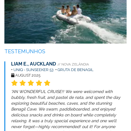
TESTEMUNHOS
LIAM E., AUCKLAND
// NOVA ZELÂNDIA
+
UNIQ - SUNSEEKER 53
+
GRUTA DE BENAGIL
AUGUST 2025
“AN WONDERFUL CRUISE!! We were welcomed with
bubbly, fresh fruit, and pastel de nata, and spent the day
exploring beautiful beaches, caves, and the stunning
Benagil Cave. We swam, paddleboarded, and enjoyed
delicious snacks and drinks on board while completely
relaxing. It was a truly special experience and one we’ll
never forget—highly recommended! out it! For anyone