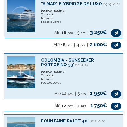
"A MAR" FLYBRIDGE DE LUXO
(19.69 MTS)
Combustível
Inclui:
Tripulação
Impostos
Petiscos Leves
3 250€
Até
16
5
pax
hrs
2 600€
Até
16
4
pax
hrs
COLOMBIA - SUNSEEKER
PORTOFINO 53´
(16 MTS)
Combustível
Inclui:
Tripulação
Impostos
Petiscos Leves
1 950€
Até
12
5
pax
hrs
1 750€
Até
12
4
pax
hrs
FOUNTAINE PAJOT 40'
(12.2 MTS)