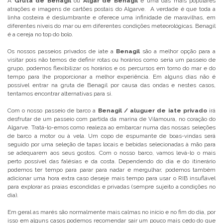
A
Gruta de Benagil
ou
Algar de Benagil
é uma das mais populares
atrações e imagens de cartões postais do Algarve. A verdade é que toda a
linha costeira é deslumbrante e oferece uma infinidade de maravilhas, em
diferentes níveis do mar ou em diferentes condições meteorológicas. Benagil
é a cereja no top do bolo.
Os nossos passeios privados de iate a
Benagil
são a melhor opção para a
visitar pois não temos de definir rotas ou horários como seria um passeio de
grupo, podemos flexibilizar os horários e os percursos em torno do mar e do
tempo para lhe proporcionar a melhor experiência. Em alguns dias não é
possível entrar na gruta de Benagil por causa das ondas e nestes casos,
tentamos encontrar alternativas para si.
Com o nosso passeio de barco a
Benagil / aluguer de iate privado
irá
desfrutar de um passeio com partida da marina de Vilamoura, no coração do
Algarve. Tratá-lo-emos como realeza ao embarcar numa das nossas seleções
de barco a motor ou à vela. Um copo de espumante de boas-vindas será
seguido por uma seleção de tapas locais e bebidas selecionadas à mão para
se adequarem aos seus gostos. Com o nosso barco, vamos levá-lo o mais
perto possível das falésias e da costa. Dependendo do dia e do itinerário
podemos ter tempo para parar para nadar e mergulhar, podemos também
adicionar uma hora extra caso deseje mais tempo para usar o RIB insuflável
para explorar as praias escondidas e privadas (sempre sujeito a condições no
dia).
Em geral as marés são normalmente mais calmas no início e no fim do dia, por
isso em alguns casos podemos recomendar sair um pouco mais cedo do que