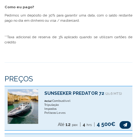
Como eu pago?
Pedimos um depósito de 30% para garantir uma data, com o saldo restante
pago no dia em dinheiro ou visa / mastercard.
**Taxa adicional de reserva de 3% aplicado quando se utilizam cartões de
crédito
PREÇOS
SUNSEEKER PREDATOR 72
(21.6 MTS)
Combustível
Inclui:
Tripulação
Impostos
Petiscos Leves
4 500€
Até
12
4
pax
hrs