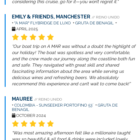
considering this cruise, go for it—you won’t regret it.”
EMILY & FRIENDS, MANCHESTER
// REINO UNIDO
+
"A MAR" FLYBRIDGE DE LUXO
+
GRUTA DE BENAGIL
+
APRIL 2025
“Our boat trip on A MAR was without a doubt the highlight of
our holiday! The boat was spotless and very comfortable,
and the crew made our journey along the coastline both fun
and safe. They navigated with great skill and shared
fascinating information about the area while serving us
delicious wines and refreshing beers. We absolutely
recommend this experience and can’t wait to come back!”
MAUREE
// REINO UNIDO
+
COLOMBIA - SUNSEEKER PORTOFINO 53´
+
GRUTA DE
BENAGIL
OCTOBER 2024
“Was most amazing afternoon felt like a millionaire taught
was so beautiful & all food & drinks were included lovely