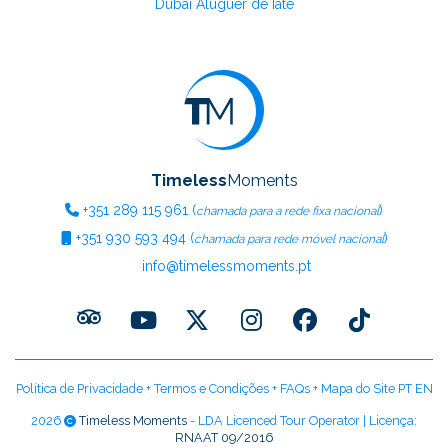
Dubai Aluguer de Iate
Timeless
Moments
+351
289 115 961
(
)
chamada para a rede fixa nacional
+351
930 593 494
(
)
chamada para rede móvel nacional
info@timelessmoments.pt
Política de Privacidade
+
Termos e Condições
+
FAQs
+
Mapa do Site PT
EN
2026
Timeless Moments
- LDA Licenced Tour Operator | Licença:
RNAAT 09/2016