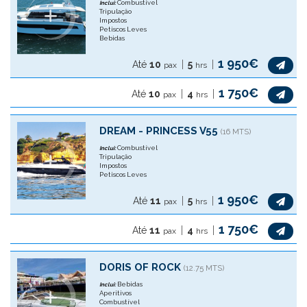
Combustível
Inclui:
Tripulação
Impostos
Petiscos Leves
Bebidas
1 950€
Até
10
5
pax
hrs
1 750€
Até
10
4
pax
hrs
DREAM - PRINCESS V55
(16 MTS)
Combustível
Inclui:
Tripulação
Impostos
Petiscos Leves
1 950€
Até
11
5
pax
hrs
1 750€
Até
11
4
pax
hrs
DORIS OF ROCK
(12.75 MTS)
Bebidas
Inclui:
Aperitivos
Combustível