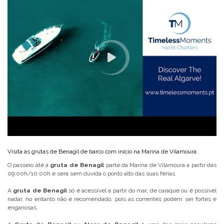
Visita às grutas de Benagil de barco com início na Marina de Vilamoura.
O passeio até á
gruta de Benagil
parte da Marina de Vilamoura a partir das
09:00h/10:00h e será sem dúvida o ponto alto das suas férias.
A
gruta de Benagil
só é acessível a partir do mar, de caiaque ou é possível
nadar, no entanto não é recomendado, pois as correntes podem ser fortes e
enganosas.