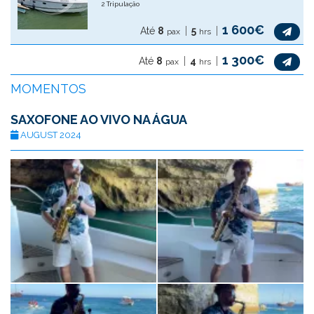
2 Tripulação
1 600€
Até
8
5
pax
hrs
1 300€
Até
8
4
pax
hrs
MOMENTOS
SAXOFONE AO VIVO NA ÁGUA
AUGUST 2024