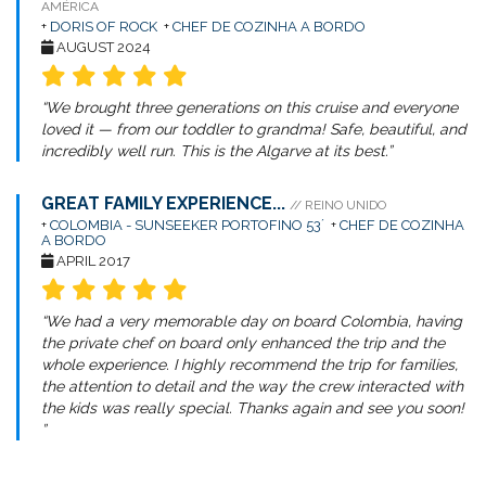
AMÉRICA
+
DORIS OF ROCK
+
CHEF DE COZINHA A BORDO
AUGUST 2024
“We brought three generations on this cruise and everyone
loved it — from our toddler to grandma! Safe, beautiful, and
incredibly well run. This is the Algarve at its best.”
GREAT FAMILY EXPERIENCE...
// REINO UNIDO
+
COLOMBIA - SUNSEEKER PORTOFINO 53´
+
CHEF DE COZINHA
A BORDO
APRIL 2017
“We had a very memorable day on board Colombia, having
the private chef on board only enhanced the trip and the
whole experience. I highly recommend the trip for families,
the attention to detail and the way the crew interacted with
the kids was really special. Thanks again and see you soon!
”