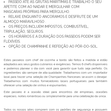
PASSEIO ATÉ ÀS GRUTAS MARÍTIMAS E TRABALHO O SEU
APETITE COM AO NADAR E MERGULHAR COM
MASCARAS PRÓPRIAS PARA MERGULHO.
RELAXE ENQUANTO ANCORAMOS E DESFRUTE DE UM
ALMOÇO MARAVILHOSO .
OS PREÇOS INCLUEM IMPOSTOS, COMBUSTÍVEL,
TRIPULAÇÃO, SEGUROS.
OS HORÁRIOS E A DURAÇÃO DOS PASSEIOS PODEM SER
FLEXÍVEIS.
OPÇÃO DE CHAMPANHE E REFEIÇÃO AO PÔR-DO-SOL.
Estes passeios com chef de cozinha a bordo são feitos a medida e estão
adaptados aos seus gostos culinários e exigências. Temos 6 chefs disponíveis
e podemos planear o dia com você para garantir que tudo seja perfeito. Os
ingredientes são sempre de alta qualidade. Trabalhamos com um importador
local para trazer uma seleção de Champanhes franceses se assim o desejar.
Trabalhamos com muitos fornecedores locais portugueses para também
oferecer uma seleção de vinhos e espumantes.
Este passeio é a ocasião ideal para encontros de empresas, ocasiões
especiais, noites românticas ou simplesmente para uma celebração da única.
Todos os nossos iates comprem com os padrões de segurança e possuem