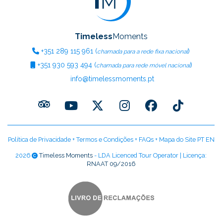
Timeless
Moments
+351
289 115 961
(
)
chamada para a rede fixa nacional
+351
930 593 494
(
)
chamada para rede móvel nacional
info@timelessmoments.pt
Política de Privacidade
+
Termos e Condições
+
FAQs
+
Mapa do Site PT
EN
2026
Timeless Moments
- LDA Licenced Tour Operator | Licença:
RNAAT 09/2016